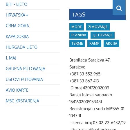
BIH - LJETO
TAGS
HRVATSKA
CRNA GORA
MORE
ZIMOVANJE
PLANINA
LJETOVANJE
KAPADOKIJA
TERME
KAMP
AKCIJA
HURGADA LJETO
1. MAJ
Branilaca Sarajeva 47,
Sarajevo
GRUPNA PUTOVANJA
+387 33 552 965,
USLOVI PUTOVANJA
+387 33 867 413
ID broj 420172002009
AVIO KARTE
Banka Intesa sanpaolo
MSC KRSTARENJA
1541602005153481
Registracija u sudu MBS65-01-
1047-11
Licenca broj 07-02-22-6432/19
albatros.sa@outlook.com