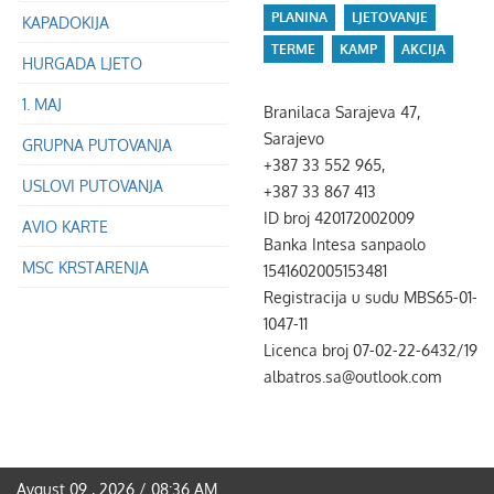
PLANINA
LJETOVANJE
KAPADOKIJA
TERME
KAMP
AKCIJA
HURGADA LJETO
1. MAJ
Branilaca Sarajeva 47,
Sarajevo
GRUPNA PUTOVANJA
+387 33 552 965,
USLOVI PUTOVANJA
+387 33 867 413
ID broj 420172002009
AVIO KARTE
Banka Intesa sanpaolo
MSC KRSTARENJA
1541602005153481
Registracija u sudu MBS65-01-
1047-11
Licenca broj 07-02-22-6432/19
albatros.sa@outlook.com
Avgust 09 , 2026 / 08:36 AM