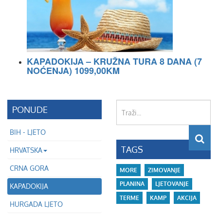
KAPADOKIJA – KRUŽNA TURA 8 DANA (7
NOĆENJA) 1099,00KM
Traži...
PONUDE
BIH - LJETO
TAGS
HRVATSKA
CRNA GORA
MORE
ZIMOVANJE
PLANINA
LJETOVANJE
KAPADOKIJA
TERME
KAMP
AKCIJA
HURGADA LJETO