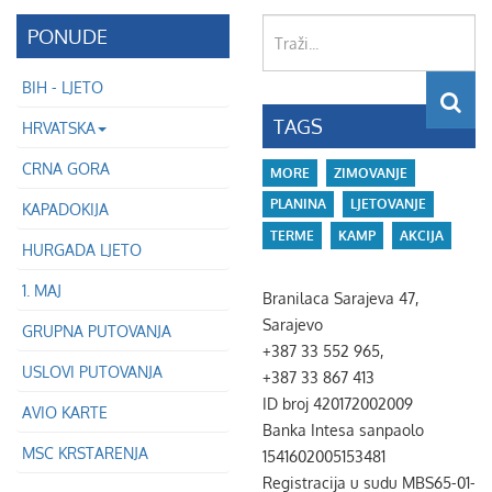
Traži...
PONUDE
BIH - LJETO
TAGS
HRVATSKA
CRNA GORA
MORE
ZIMOVANJE
PLANINA
LJETOVANJE
KAPADOKIJA
TERME
KAMP
AKCIJA
HURGADA LJETO
1. MAJ
Branilaca Sarajeva 47,
Sarajevo
GRUPNA PUTOVANJA
+387 33 552 965,
USLOVI PUTOVANJA
+387 33 867 413
ID broj 420172002009
AVIO KARTE
Banka Intesa sanpaolo
MSC KRSTARENJA
1541602005153481
Registracija u sudu MBS65-01-