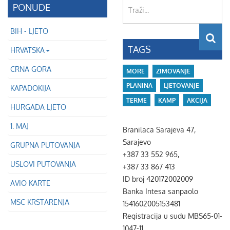
Traži...
PONUDE
BIH - LJETO
TAGS
HRVATSKA
CRNA GORA
MORE
ZIMOVANJE
PLANINA
LJETOVANJE
KAPADOKIJA
TERME
KAMP
AKCIJA
HURGADA LJETO
1. MAJ
Branilaca Sarajeva 47,
Sarajevo
GRUPNA PUTOVANJA
+387 33 552 965,
USLOVI PUTOVANJA
+387 33 867 413
ID broj 420172002009
AVIO KARTE
Banka Intesa sanpaolo
MSC KRSTARENJA
1541602005153481
Registracija u sudu MBS65-01-
1047-11