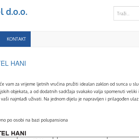
 d.o.o.
KONTAKT
TEL HANI
e vam za vrijeme ljetnih vrućina pružiti idealan zaklon od sunca u slu
teljskih objekata, a od dodatnih sadržaja svakako valja spomenuti veli
 vaši najmlađi uživati. Na jednom dijelu je napravljen i prilagođen ulaz
no po osobi na bazi polupansiona