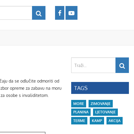
Traži...
čaju da se odlučite odmoriti od
TAGS
ki izbor opreme za zabavu na moru
 za osobe s invaliditetom.
MORE
ZIMOVANJE
PLANINA
LJETOVANJE
TERME
KAMP
AKCIJA