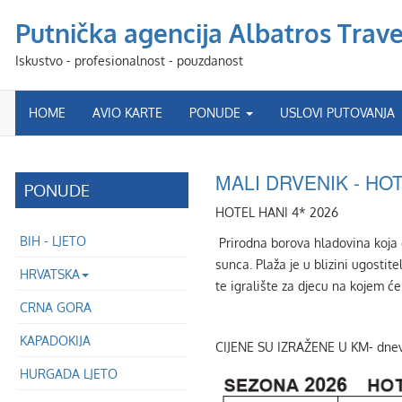
Putnička agencija Albatros Travel
Iskustvo - profesionalnost - pouzdanost
HOME
AVIO KARTE
PONUDE
USLOVI PUTOVANJA
MALI DRVENIK - HO
PONUDE
HOTEL HANI 4* 2026
BIH - LJETO
Prirodna borova hladovina koja ć
sunca. Plaža je u blizini ugosti
HRVATSKA
te igralište za djecu na kojem će
CRNA GORA
KAPADOKIJA
CIJENE SU IZRAŽENE U KM- dnev
HURGADA LJETO