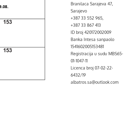
Branilaca Sarajeva 47,
Sarajevo
+387 33 552 965,
+387 33 867 413
ID broj 420172002009
Banka Intesa sanpaolo
1541602005153481
Registracija u sudu MBS65-
01-1047-11
Licenca broj 07-02-22-
6432/19
albatros.sa@outlook.com