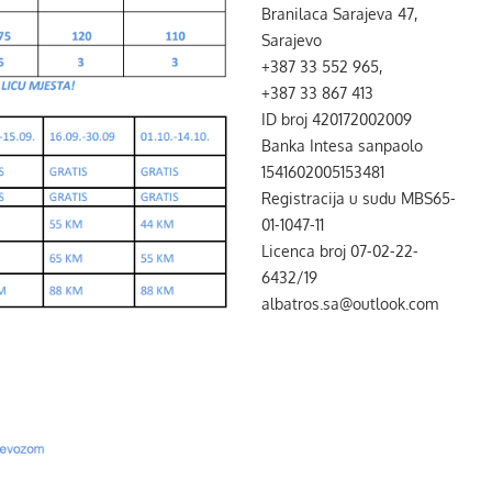
Branilaca Sarajeva 47,
Sarajevo
+387 33 552 965,
+387 33 867 413
ID broj 420172002009
Banka Intesa sanpaolo
1541602005153481
Registracija u sudu MBS65-
01-1047-11
Licenca broj 07-02-22-
6432/19
albatros.sa@outlook.com