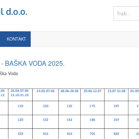
 d.o.o.
KONTAKT
- BAŠKA VODA 2025.
aška Voda