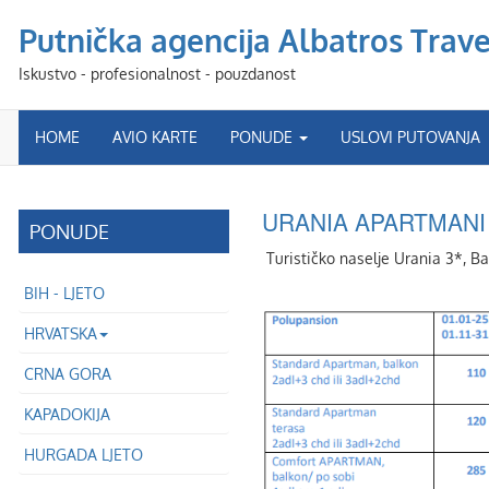
Putnička agencija Albatros Travel
Iskustvo - profesionalnost - pouzdanost
HOME
AVIO KARTE
PONUDE
USLOVI PUTOVANJA
URANIA APARTMANI 
PONUDE
Turističko naselje Urania 3*, B
BIH - LJETO
HRVATSKA
CRNA GORA
KAPADOKIJA
HURGADA LJETO