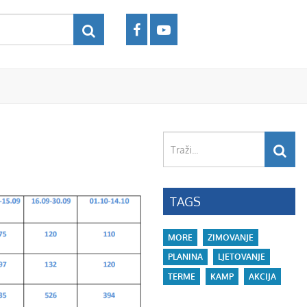
Traži...
TAGS
MORE
ZIMOVANJE
PLANINA
LJETOVANJE
TERME
KAMP
AKCIJA