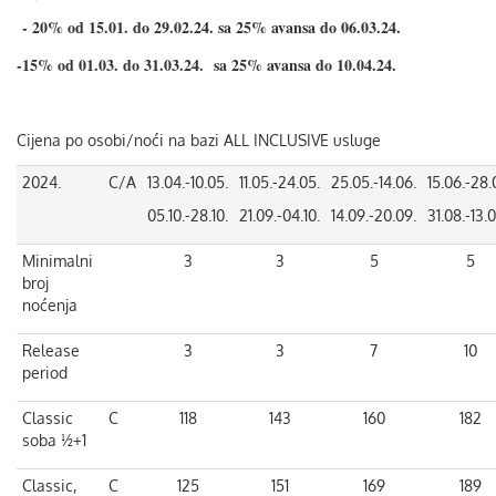
- 20% od 15.01. do 29.02.24. sa 25% avansa do 06.03.24.
-15% od 01.03. do 31.03.24. sa 25% avansa do 10.04.24.
Cijena po osobi/noći na bazi ALL INCLUSIVE usluge
2024.
C/A
13.04.-10.05.
11.05.-24.05.
25.05.-14.06.
15.06.-28.
05.10.-28.10.
21.09.-04.10.
14.09.-20.09.
31.08.-13.0
Minimalni
3
3
5
5
broj
noćenja
Release
3
3
7
10
period
Classic
C
118
143
160
182
soba ½+1
Classic,
C
125
151
169
189