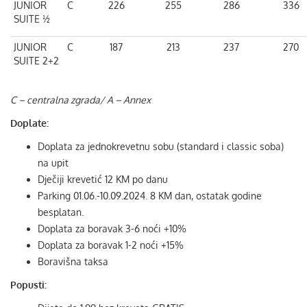
JUNIOR
C
226
255
286
336
SUITE ½
JUNIOR
C
187
213
237
270
SUITE 2+2
C – centralna zgrada/ A – Annex
Doplate:
Doplata za jednokrevetnu sobu (standard i classic soba)
na upit
Dječiji krevetić 12 KM po danu
Parking 01.06.-10.09.2024. 8 KM dan, ostatak godine
besplatan.
Doplata za boravak 3-6 noći +10%
Doplata za boravak 1-2 noći +15%
Boravišna taksa
Popusti: