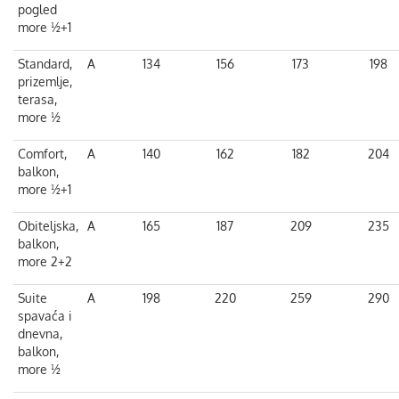
pogled
more ½+1
Standard,
A
134
156
173
198
prizemlje,
terasa,
more ½
Comfort,
A
140
162
182
204
balkon,
more ½+1
Obiteljska,
A
165
187
209
235
balkon,
more 2+2
Suite
A
198
220
259
290
spavaća i
dnevna,
balkon,
more ½