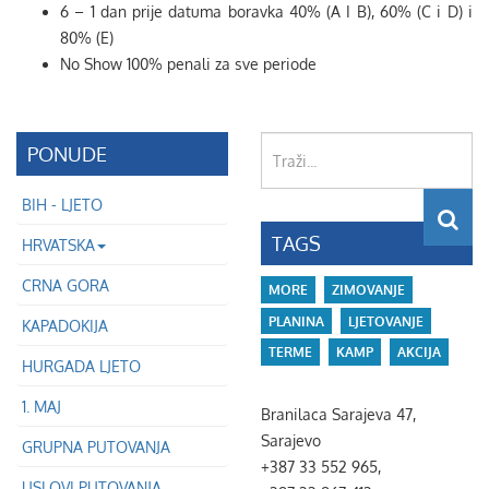
6 – 1 dan prije datuma boravka 40% (A I B), 60% (C i D) i
80% (E)
No Show 100% penali za sve periode
Traži...
PONUDE
BIH - LJETO
TAGS
HRVATSKA
CRNA GORA
MORE
ZIMOVANJE
PLANINA
LJETOVANJE
KAPADOKIJA
TERME
KAMP
AKCIJA
HURGADA LJETO
1. MAJ
Branilaca Sarajeva 47,
Sarajevo
GRUPNA PUTOVANJA
+387 33 552 965,
USLOVI PUTOVANJA